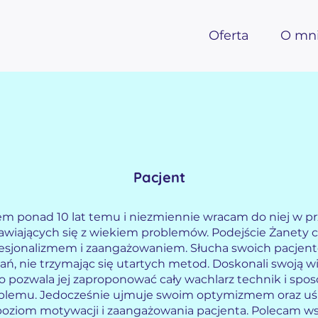
Oferta
O mn
Pacjent
em ponad 10 lat temu i niezmiennie wracam do niej w p
jawiających się z wiekiem problemów. Podejście Żanety 
fesjonalizmem i zaangażowaniem. Słucha swoich pacjent
ań, nie trzymając się utartych metod. Doskonali swoją wi
 pozwala jej zaproponować cały wachlarz technik i spo
oblemu. Jedocześnie ujmuje swoim optymizmem oraz u
poziom motywacji i zaangażowania pacjenta. Polecam ws