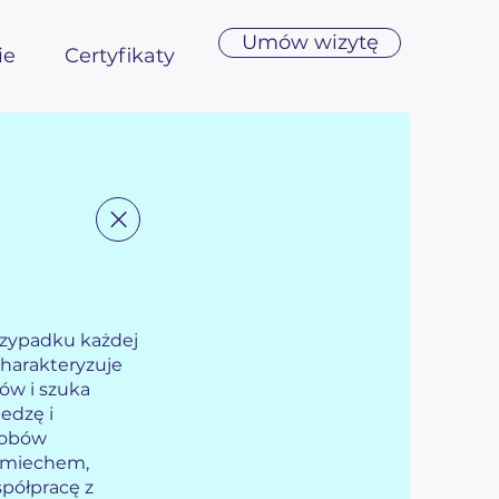
Umów wizytę
ie
Certyfikaty
rzypadku każdej
charakteryzuje
ów i szuka
edzę i
sobów
śmiechem,
półpracę z