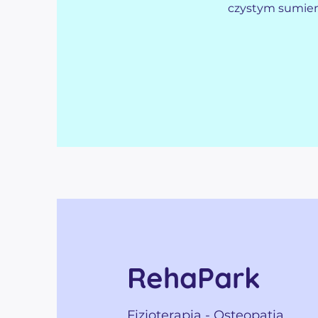
czystym sumien
RehaPark
Fizjoterapia - Osteopatia