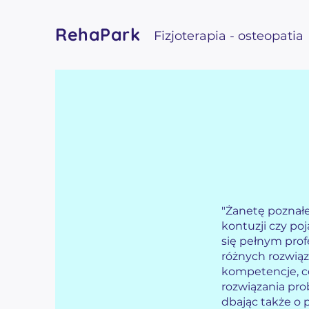
RehaPark
Fizjoterapia - osteopatia
"Żanetę poznał
kontuzji czy po
się pełnym pro
różnych rozwiąz
kompetencje, co
rozwiązania pr
dbając także o 