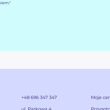
iem."
+48 696 347 347
Moje cer
ul. Parkowa 4
Przygot